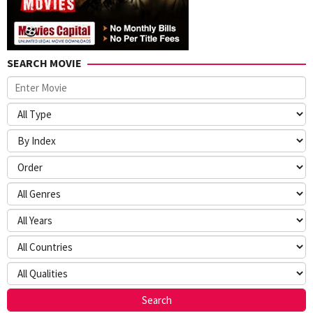
SEARCH MOVIE