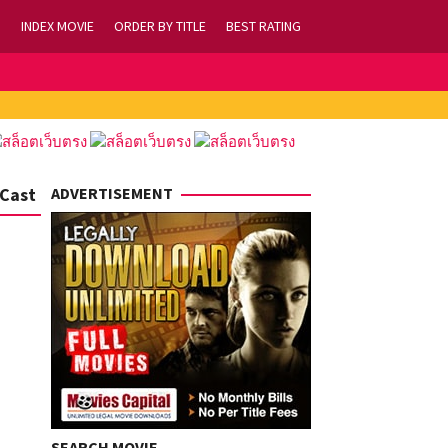
INDEX MOVIE
ORDER BY TITLE
BEST RATING
 Cast
ADVERTISEMENT
SEARCH MOVIE