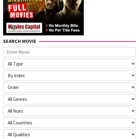
SEARCH MOVIE