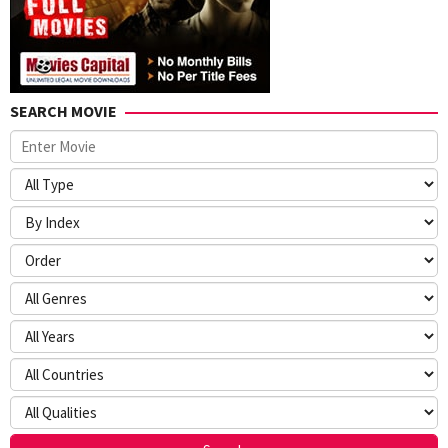
SEARCH MOVIE