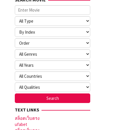
TEXT LINKS
สล็อตเว็บตรง
ufabet