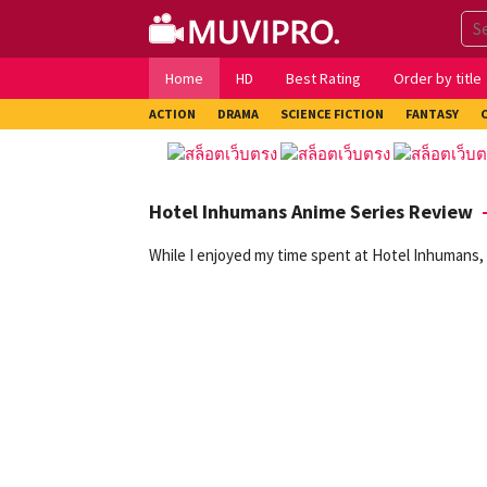
Skip
to
content
Home
HD
Best Rating
Order by title
ACTION
DRAMA
SCIENCE FICTION
FANTASY
Hotel Inhumans Anime Series Review
While I enjoyed my time spent at Hotel Inhumans,