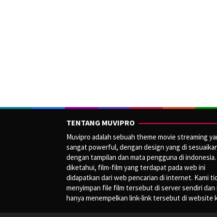
TENTANG MUVIPRO
Muvipro adalah sebuah theme movie streaming y
sangat powerful, dengan design yang di sesuaika
dengan tampilan dan mata pengguna di indonesia.
diketahui, film-film yang terdapat pada web ini
didapatkan dari web pencarian di internet. Kami ti
menyimpan file film tersebut di server sendiri dan
hanya menempelkan link-link tersebut di website 