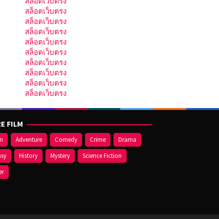
สล็อตเว็บตรง
สล็อตเว็บตรง
สล็อตเว็บตรง
สล็อตเว็บตรง
สล็อตเว็บตรง
สล็อตเว็บตรง
สล็อตเว็บตรง
สล็อตเว็บตรง
สล็อตเว็บตรง
สล็อตเว็บตรง
E FILM
on
Adventure
Comedy
Crime
Drama
asy
History
Mystery
Science Fiction
er