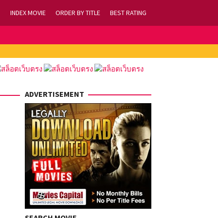
INDEX MOVIE
ORDER BY TITLE
BEST RATING
ADVERTISEMENT
SEARCH MOVIE