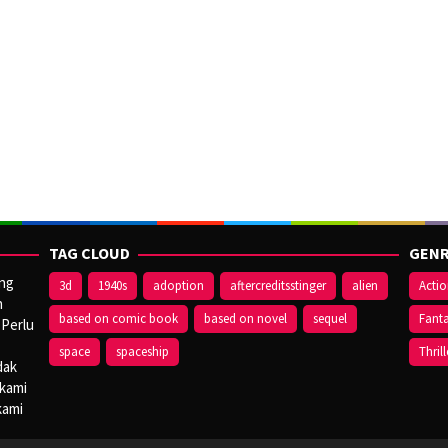
TAG CLOUD
GENR
ang
3d
1940s
adoption
aftercreditsstinger
alien
Acti
n
based on comic book
based on novel
sequel
Fant
 Perlu
space
spaceship
Thrill
dak
 kami
kami