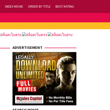
INDEX MOVIE
ORDER BY TITLE
BEST RATING
ADVERTISEMENT
SEARCH MOVIE