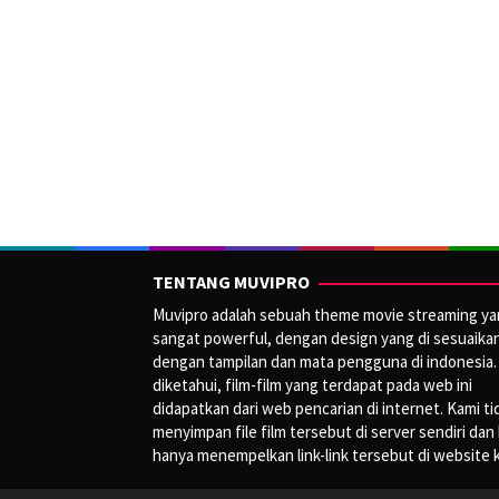
TENTANG MUVIPRO
Muvipro adalah sebuah theme movie streaming y
sangat powerful, dengan design yang di sesuaika
dengan tampilan dan mata pengguna di indonesia.
diketahui, film-film yang terdapat pada web ini
didapatkan dari web pencarian di internet. Kami ti
menyimpan file film tersebut di server sendiri dan
hanya menempelkan link-link tersebut di website 