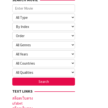
TEXT LINKS
สล็อตเว็บตรง
ufabet