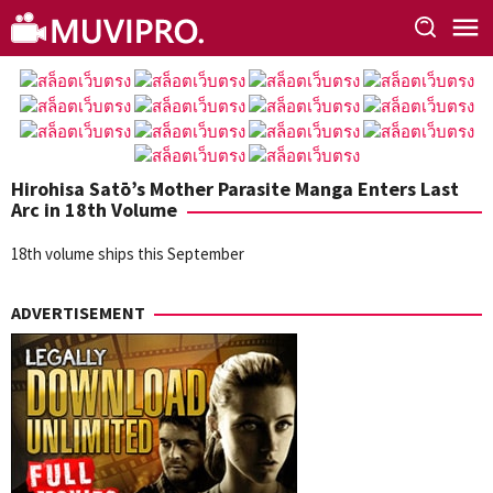
Skip
to
content
Hirohisa Satō’s Mother Parasite Manga Enters Last
Arc in 18th Volume
18th volume ships this September
ADVERTISEMENT