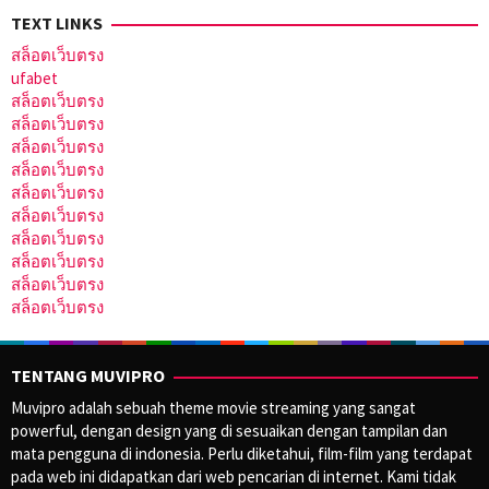
TEXT LINKS
สล็อตเว็บตรง
ufabet
สล็อตเว็บตรง
สล็อตเว็บตรง
สล็อตเว็บตรง
สล็อตเว็บตรง
สล็อตเว็บตรง
สล็อตเว็บตรง
สล็อตเว็บตรง
สล็อตเว็บตรง
สล็อตเว็บตรง
สล็อตเว็บตรง
TENTANG MUVIPRO
Muvipro adalah sebuah theme movie streaming yang sangat
powerful, dengan design yang di sesuaikan dengan tampilan dan
mata pengguna di indonesia. Perlu diketahui, film-film yang terdapat
pada web ini didapatkan dari web pencarian di internet. Kami tidak