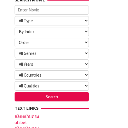
TEXT LINKS
สล็อตเว็บตรง
ufabet