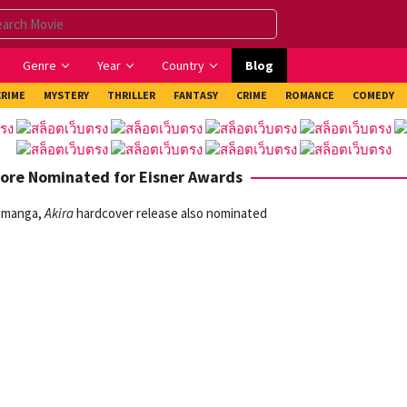
Genre
Year
Country
Blog
CRIME
MYSTERY
THRILLER
FANTASY
CRIME
ROMANCE
COMEDY
More Nominated for Eisner Awards
l manga,
Akira
hardcover release also nominated