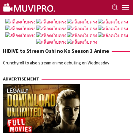
Skip
to
content
HIDIVE to Stream Oshi no Ko Season 3 Anime
Crunchyroll to also stream anime debuting on Wednesday
ADVERTISEMENT