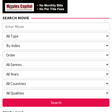
SEARCH MOVIE