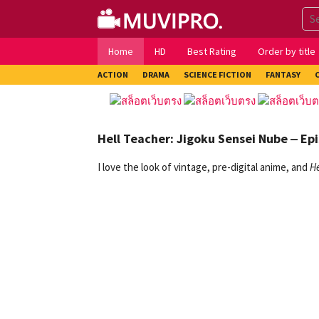
Skip
to
content
Home
HD
Best Rating
Order by title
ACTION
DRAMA
SCIENCE FICTION
FANTASY
Hell Teacher: Jigoku Sensei Nube ‒ Ep
I love the look of vintage, pre-digital anime, and
He