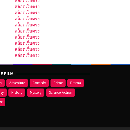
สล็อตเว็บตรง
สล็อตเว็บตรง
สล็อตเว็บตรง
สล็อตเว็บตรง
สล็อตเว็บตรง
สล็อตเว็บตรง
สล็อตเว็บตรง
สล็อตเว็บตรง
สล็อตเว็บตรง
สล็อตเว็บตรง
E FILM
on
Adventure
Comedy
Crime
Drama
asy
History
Mystery
Science Fiction
er