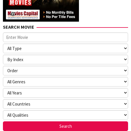
SEARCH MOVIE