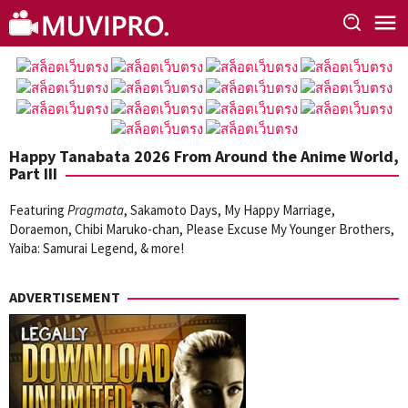
Skip
to
content
Happy Tanabata 2026 From Around the Anime World,
Part III
Featuring
Pragmata
, Sakamoto Days, My Happy Marriage,
Doraemon, Chibi Maruko-chan, Please Excuse My Younger Brothers,
Yaiba: Samurai Legend, & more!
ADVERTISEMENT