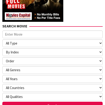
SEARCH MOVIE