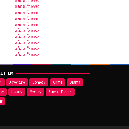
สล็อตเว็บตรง
สล็อตเว็บตรง
สล็อตเว็บตรง
สล็อตเว็บตรง
สล็อตเว็บตรง
สล็อตเว็บตรง
สล็อตเว็บตรง
สล็อตเว็บตรง
สล็อตเว็บตรง
สล็อตเว็บตรง
E FILM
on
Adventure
Comedy
Crime
Drama
asy
History
Mystery
Science Fiction
er