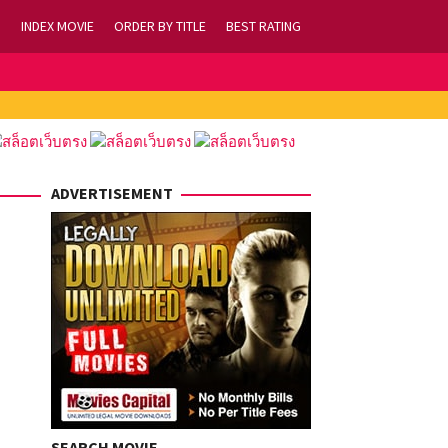
INDEX MOVIE
ORDER BY TITLE
BEST RATING
ADVERTISEMENT
SEARCH MOVIE