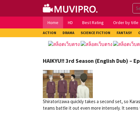
Skip
to
content
Home
HD
Best Rating
Order by title
ACTION
DRAMA
SCIENCE FICTION
FANTASY
HAIKYU!! 3rd Season (English Dub) – E
Shiratorizawa quickly takes a second set, so Kar
teams battle it out even more intensely. It seem