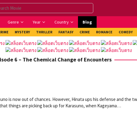
Genre
Year
Country
Blog
CRIME
MYSTERY
THRILLER
FANTASY
CRIME
ROMANCE
COMEDY
pisode 6 – The Chemical Change of Encounters
asuno is now out of chances. However, Hinata ups his defense and the t
s that things are picking back up for Karasuno, when Kageyama…