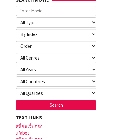
TEXT LINKS
สล็อตเว็บตรง
ufabet