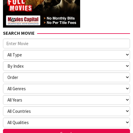
SEARCH MOVIE