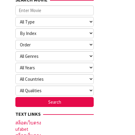
TEXT LINKS
สล็อตเว็บตรง
ufabet