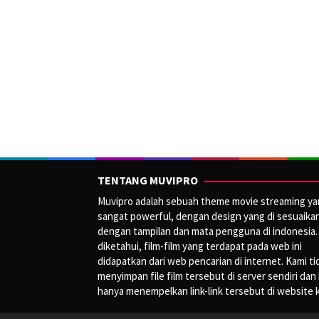
TENTANG MUVIPRO
Muvipro adalah sebuah theme movie streaming y
sangat powerful, dengan design yang di sesuaika
dengan tampilan dan mata pengguna di indonesia.
diketahui, film-film yang terdapat pada web ini
didapatkan dari web pencarian di internet. Kami ti
menyimpan file film tersebut di server sendiri dan
hanya menempelkan link-link tersebut di website 