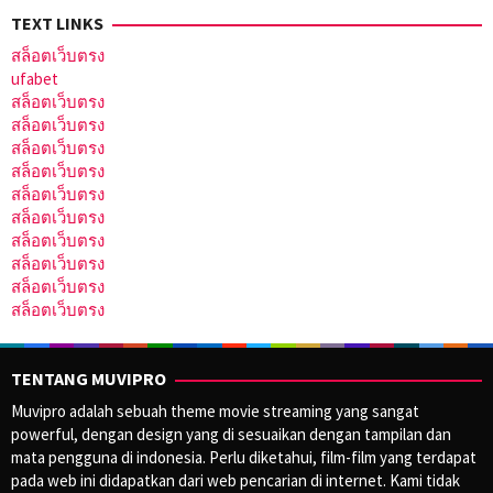
TEXT LINKS
สล็อตเว็บตรง
ufabet
สล็อตเว็บตรง
สล็อตเว็บตรง
สล็อตเว็บตรง
สล็อตเว็บตรง
สล็อตเว็บตรง
สล็อตเว็บตรง
สล็อตเว็บตรง
สล็อตเว็บตรง
สล็อตเว็บตรง
สล็อตเว็บตรง
TENTANG MUVIPRO
Muvipro adalah sebuah theme movie streaming yang sangat
powerful, dengan design yang di sesuaikan dengan tampilan dan
mata pengguna di indonesia. Perlu diketahui, film-film yang terdapat
pada web ini didapatkan dari web pencarian di internet. Kami tidak