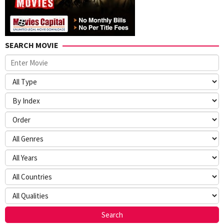
SEARCH MOVIE