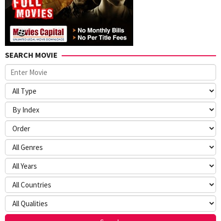
SEARCH MOVIE