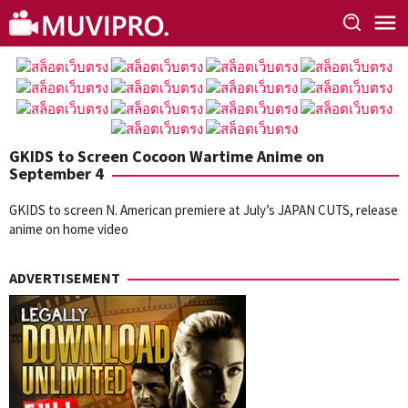
Skip
to
content
GKIDS to Screen Cocoon Wartime Anime on
September 4
GKIDS to screen N. American premiere at July’s JAPAN CUTS, release
anime on home video
ADVERTISEMENT