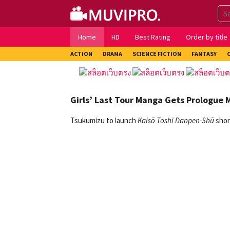
Skip
to
content
Home
HD
Best Rating
Order by title
ACTION
DRAMA
SCIENCE FICTION
FANTASY
Girls’ Last Tour Manga Gets Prologue 
Tsukumizu to launch
Kaisō Toshi Danpen-Shū
shor