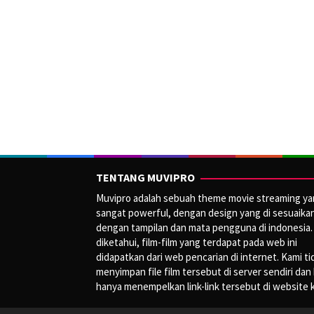
TENTANG MUVIPRO
Muvipro adalah sebuah theme movie streaming y
sangat powerful, dengan design yang di sesuaika
dengan tampilan dan mata pengguna di indonesia.
diketahui, film-film yang terdapat pada web ini
didapatkan dari web pencarian di internet. Kami ti
menyimpan file film tersebut di server sendiri dan
hanya menempelkan link-link tersebut di website 