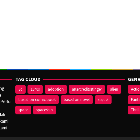
TAG CLOUD
GENR
ang
3d
1940s
adoption
aftercreditsstinger
alien
Acti
n
based on comic book
based on novel
sequel
Fant
 Perlu
space
spaceship
Thrill
dak
 kami
kami