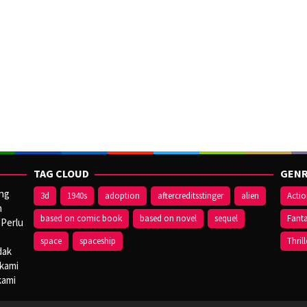
TAG CLOUD
GENR
ang
3d
1940s
adoption
aftercreditsstinger
alien
Acti
n
based on comic book
based on novel
sequel
Fant
 Perlu
space
spaceship
Thrill
dak
 kami
kami