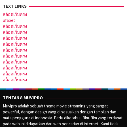
TEXT LINKS
สล็อตเว็บตรง
ufabet
สล็อตเว็บตรง
สล็อตเว็บตรง
สล็อตเว็บตรง
สล็อตเว็บตรง
สล็อตเว็บตรง
สล็อตเว็บตรง
สล็อตเว็บตรง
สล็อตเว็บตรง
สล็อตเว็บตรง
สล็อตเว็บตรง
TENTANG MUVIPRO
Muvipro adalah sebuah theme movie streaming yang sangat
powerful, dengan design yang di sesuaikan dengan tampilan dan
mata pengguna di indonesia. Perlu diketahui, film-film yang terdapat
pada web ini didapatkan dari web pencarian di internet. Kami tidak