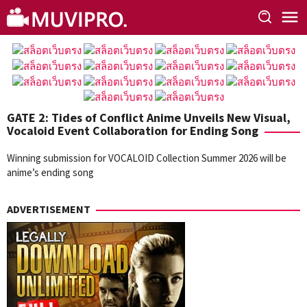
Skip
to
content
GATE 2: Tides of Conflict Anime Unveils New Visual,
Vocaloid Event Collaboration for Ending Song
Winning submission for VOCALOID Collection Summer 2026 will be
anime’s ending song
ADVERTISEMENT