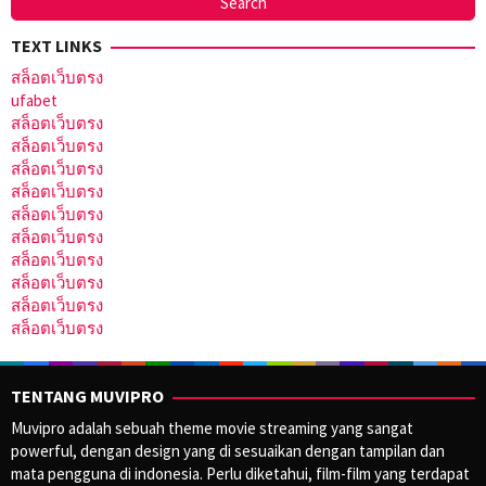
TEXT LINKS
สล็อตเว็บตรง
ufabet
สล็อตเว็บตรง
สล็อตเว็บตรง
สล็อตเว็บตรง
สล็อตเว็บตรง
สล็อตเว็บตรง
สล็อตเว็บตรง
สล็อตเว็บตรง
สล็อตเว็บตรง
สล็อตเว็บตรง
สล็อตเว็บตรง
TENTANG MUVIPRO
Muvipro adalah sebuah theme movie streaming yang sangat
powerful, dengan design yang di sesuaikan dengan tampilan dan
mata pengguna di indonesia. Perlu diketahui, film-film yang terdapat