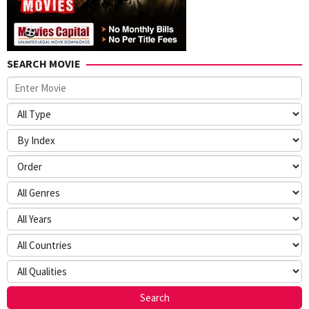
SEARCH MOVIE