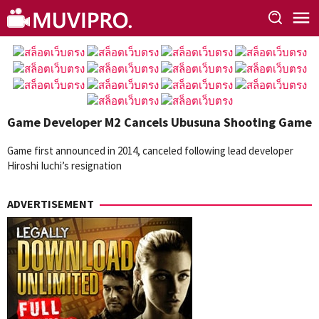
Skip
to
content
Game Developer M2 Cancels Ubusuna Shooting Game
Game first announced in 2014, canceled following lead developer
Hiroshi Iuchi’s resignation
ADVERTISEMENT