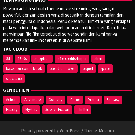
Muvipro adalah sebuah theme movie streaming yang sangat
powerful, dengan design yang di sesuaikan dengan tampilan dan
mata pengguna di indonesia. Perlu diketahui, film-film yang terdapat
pada web ini didapatkan dari web pencarian di internet. Kami tidak
menyimpan file film tersebut di server sendiri dan kami hanya
menempelkan link-link tersebut di website kami
TAG CLOUD
3d
1940s
adoption
aftercreditsstinger
alien
based on comic book
based on novel
sequel
space
spaceship
GENRE FILM
Action
Adventure
Comedy
Crime
Drama
Fantasy
History
Mystery
Science Fiction
Thriller
Proudly powered by WordPress
/
Theme: Muvipro