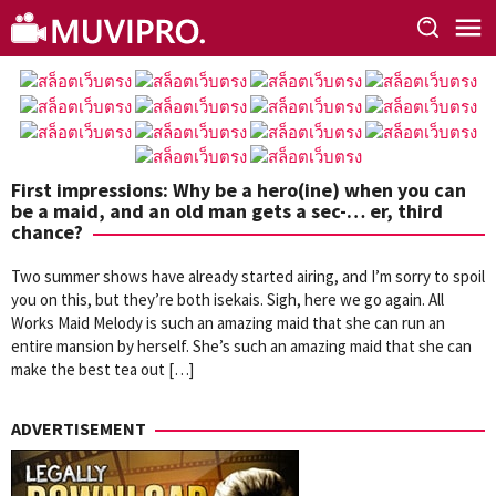
Skip
to
content
First impressions: Why be a hero(ine) when you can
be a maid, and an old man gets a sec-… er, third
chance?
Two summer shows have already started airing, and I’m sorry to spoil
you on this, but they’re both isekais. Sigh, here we go again. All
Works Maid Melody is such an amazing maid that she can run an
entire mansion by herself. She’s such an amazing maid that she can
make the best tea out […]
ADVERTISEMENT