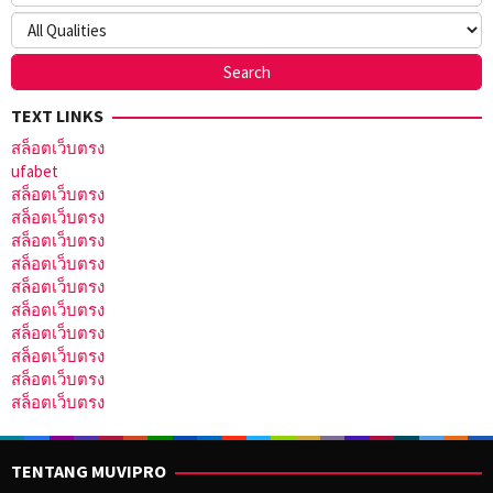
TEXT LINKS
สล็อตเว็บตรง
ufabet
สล็อตเว็บตรง
สล็อตเว็บตรง
สล็อตเว็บตรง
สล็อตเว็บตรง
สล็อตเว็บตรง
สล็อตเว็บตรง
สล็อตเว็บตรง
สล็อตเว็บตรง
สล็อตเว็บตรง
สล็อตเว็บตรง
TENTANG MUVIPRO