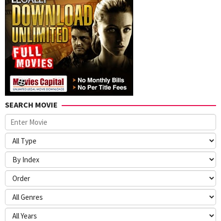
SEARCH MOVIE