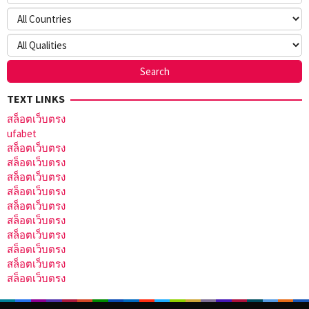
TEXT LINKS
สล็อตเว็บตรง
ufabet
สล็อตเว็บตรง
สล็อตเว็บตรง
สล็อตเว็บตรง
สล็อตเว็บตรง
สล็อตเว็บตรง
สล็อตเว็บตรง
สล็อตเว็บตรง
สล็อตเว็บตรง
สล็อตเว็บตรง
สล็อตเว็บตรง