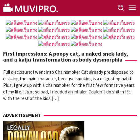
Skip
to
content
First impressions: A poopy cat, a naked snek lady,
and a kaiju transformation as body dysmorphia
Full disclosure: I went into Chainsmoker Cat already predisposed to
disliking the main character, because smoking is a disgusting habit.
Plus, I grew up with a chainsmoker for the first few formative years
of my life. It got so bad, I needed an inhaler. Couldn’t do shit in P.E.
with the rest of the kids […]
ADVERTISEMENT