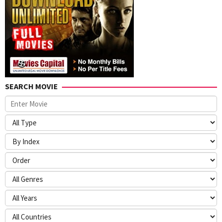
SEARCH MOVIE