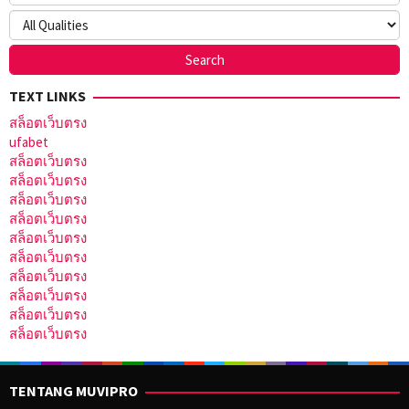
TEXT LINKS
สล็อตเว็บตรง
ufabet
สล็อตเว็บตรง
สล็อตเว็บตรง
สล็อตเว็บตรง
สล็อตเว็บตรง
สล็อตเว็บตรง
สล็อตเว็บตรง
สล็อตเว็บตรง
สล็อตเว็บตรง
สล็อตเว็บตรง
สล็อตเว็บตรง
TENTANG MUVIPRO