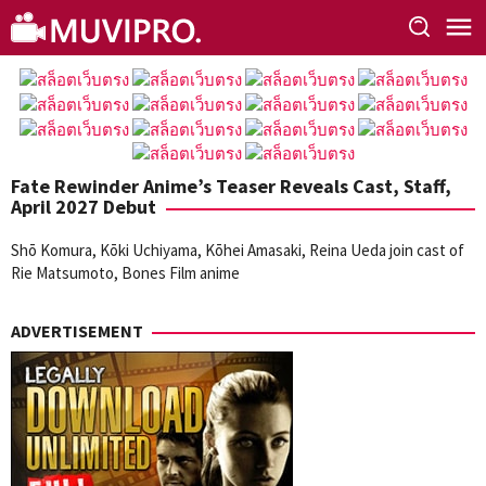
Skip
to
content
Fate Rewinder Anime’s Teaser Reveals Cast, Staff,
April 2027 Debut
Shō Komura, Kōki Uchiyama, Kōhei Amasaki, Reina Ueda join cast of
Rie Matsumoto, Bones Film anime
ADVERTISEMENT