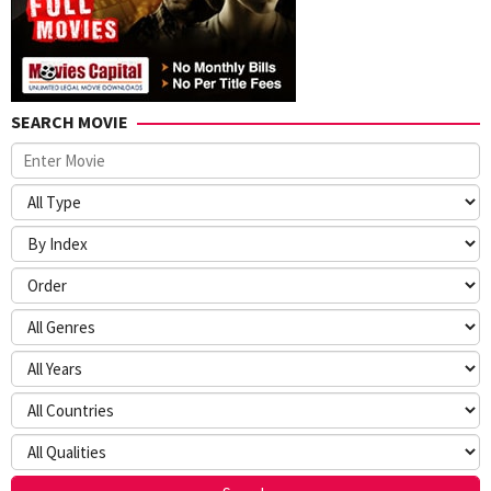
SEARCH MOVIE