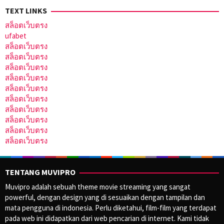
TEXT LINKS
สล็อตเว็บตรง
ufabet
สล็อตเว็บตรง
สล็อตเว็บตรง
สล็อตเว็บตรง
สล็อตเว็บตรง
สล็อตเว็บตรง
สล็อตเว็บตรง
สล็อตเว็บตรง
สล็อตเว็บตรง
สล็อตเว็บตรง
สล็อตเว็บตรง
TENTANG MUVIPRO
Muvipro adalah sebuah theme movie streaming yang sangat
powerful, dengan design yang di sesuaikan dengan tampilan dan
mata pengguna di indonesia. Perlu diketahui, film-film yang terdapat
pada web ini didapatkan dari web pencarian di internet. Kami tidak