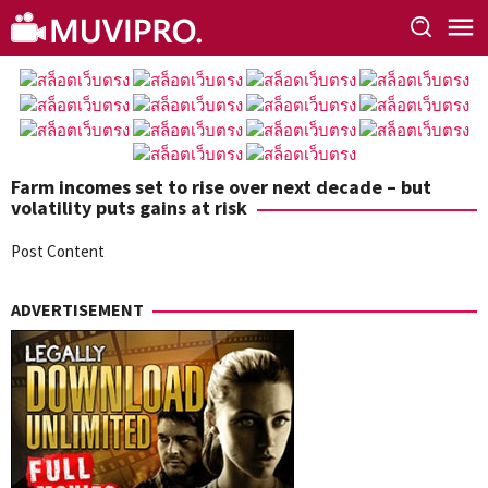
Skip
to
content
Farm incomes set to rise over next decade – but
volatility puts gains at risk
Post Content
ADVERTISEMENT