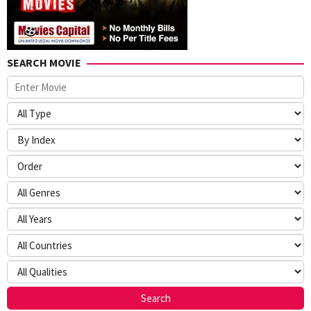
SEARCH MOVIE