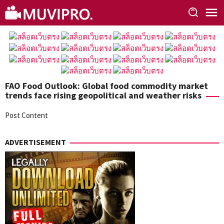
Skip
to
content
FAO Food Outlook: Global food commodity market
trends face rising geopolitical and weather risks
Post Content
ADVERTISEMENT