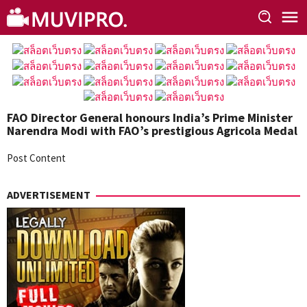
Skip
to
content
FAO Director General honours India’s Prime Minister
Narendra Modi with FAO’s prestigious Agricola Medal
Post Content
ADVERTISEMENT