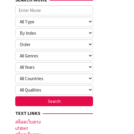
TEXT LINKS
สล็อตเว็บตรง
ufabet