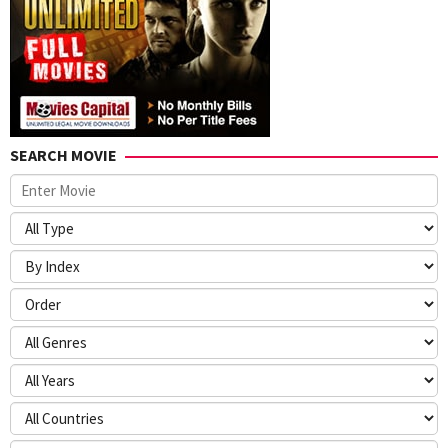
SEARCH MOVIE