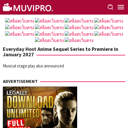
Skip
to
content
Everyday Host Anime Sequel Series to Premiere in
January 2027
Musical stage play also announced
ADVERTISEMENT