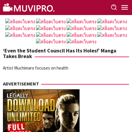
Skip
to
content
‘Even the Student Council Has Its Holes!’ Manga
Takes Break
Artist Muchimaro focuses on health
ADVERTISEMENT