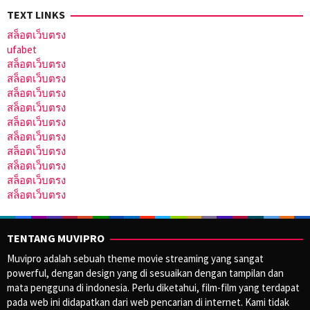
TEXT LINKS
สล็อตเว็บตรง
ufabet
สล็อตเว็บตรง
สล็อตเว็บตรง
สล็อตเว็บตรง
สล็อตเว็บตรง
สล็อตเว็บตรง
สล็อตเว็บตรง
สล็อตเว็บตรง
สล็อตเว็บตรง
สล็อตเว็บตรง
สล็อตเว็บตรง
TENTANG MUVIPRO
Muvipro adalah sebuah theme movie streaming yang sangat
powerful, dengan design yang di sesuaikan dengan tampilan dan
mata pengguna di indonesia. Perlu diketahui, film-film yang terdapat
pada web ini didapatkan dari web pencarian di internet. Kami tidak