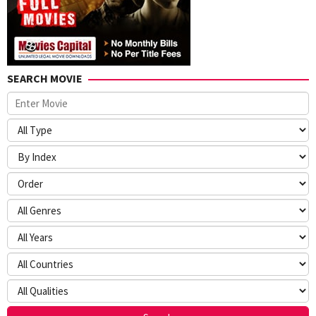
SEARCH MOVIE