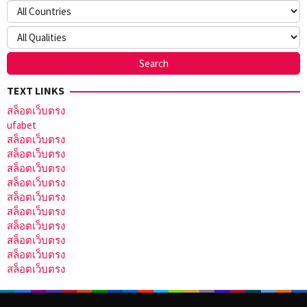
TEXT LINKS
สล็อตเว็บตรง
ufabet
สล็อตเว็บตรง
สล็อตเว็บตรง
สล็อตเว็บตรง
สล็อตเว็บตรง
สล็อตเว็บตรง
สล็อตเว็บตรง
สล็อตเว็บตรง
สล็อตเว็บตรง
สล็อตเว็บตรง
สล็อตเว็บตรง