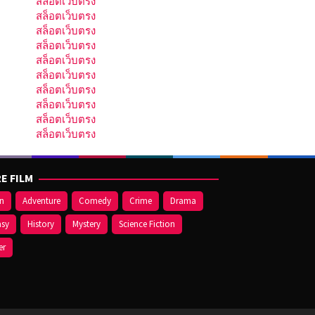
สล็อตเว็บตรง
สล็อตเว็บตรง
สล็อตเว็บตรง
สล็อตเว็บตรง
สล็อตเว็บตรง
สล็อตเว็บตรง
สล็อตเว็บตรง
สล็อตเว็บตรง
สล็อตเว็บตรง
สล็อตเว็บตรง
E FILM
on
Adventure
Comedy
Crime
Drama
asy
History
Mystery
Science Fiction
er