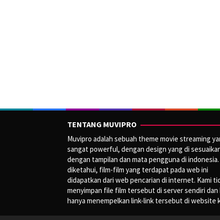
TENTANG MUVIPRO
Muvipro adalah sebuah theme movie streaming y
sangat powerful, dengan design yang di sesuaika
dengan tampilan dan mata pengguna di indonesia.
diketahui, film-film yang terdapat pada web ini
didapatkan dari web pencarian di internet. Kami ti
menyimpan file film tersebut di server sendiri dan
hanya menempelkan link-link tersebut di website 