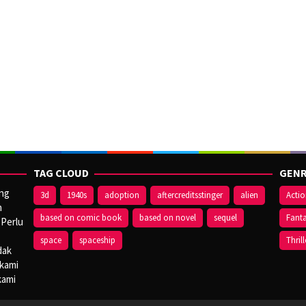
TAG CLOUD
GENR
ang
3d
1940s
adoption
aftercreditsstinger
alien
Acti
n
based on comic book
based on novel
sequel
Fant
 Perlu
space
spaceship
Thrill
dak
 kami
kami