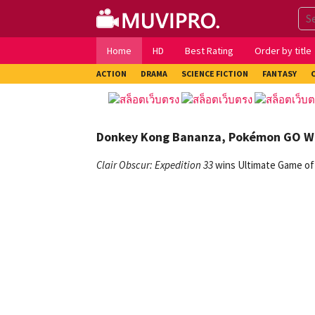
Skip
to
content
Home
HD
Best Rating
Order by title
ACTION
DRAMA
SCIENCE FICTION
FANTASY
Donkey Kong Bananza, Pokémon GO Wi
Clair Obscur: Expedition 33
wins Ultimate Game of