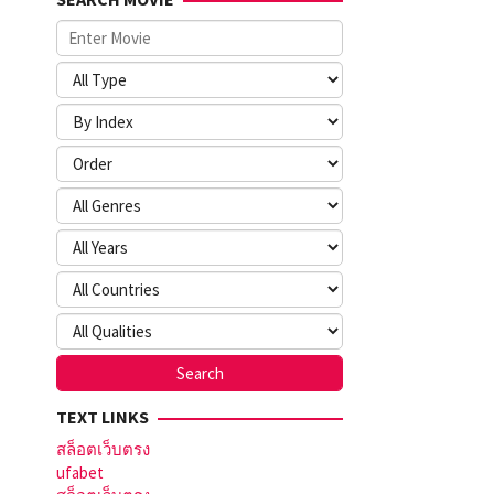
TEXT LINKS
สล็อตเว็บตรง
ufabet