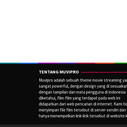
TENTANG MUVIPRO
Muvipro adalah sebuah theme movie streaming y
sangat powerful, dengan design yang di sesuaika
dengan tampilan dan mata pengguna di indonesia.
diketahui, film-film yang terdapat pada web ini
didapatkan dari web pencarian di internet. Kami ti
menyimpan file film tersebut di server sendiri dan
hanya menempelkan link-link tersebut di website 