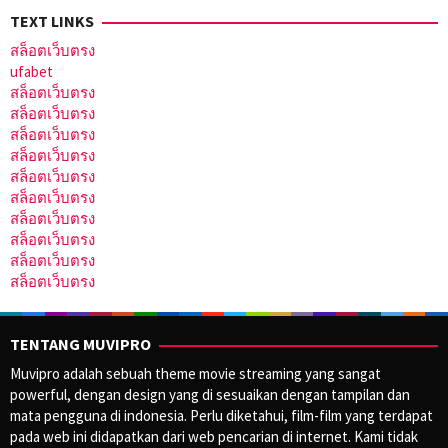
TEXT LINKS
สล็อตเว็บตรง
ufabet
สล็อตเว็บตรง
สล็อตเว็บตรง
สล็อตเว็บตรง
สล็อตเว็บตรง
สล็อตเว็บตรง
สล็อตเว็บตรง
สล็อตเว็บตรง
สล็อตเว็บตรง
สล็อตเว็บตรง
สล็อตเว็บตรง
TENTANG MUVIPRO
Muvipro adalah sebuah theme movie streaming yang sangat
powerful, dengan design yang di sesuaikan dengan tampilan dan
mata pengguna di indonesia. Perlu diketahui, film-film yang terdapat
pada web ini didapatkan dari web pencarian di internet. Kami tidak