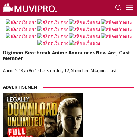
Skip
to
content
Digimon Beatbreak Anime Announces New Arc, Cast
Member
Anime’s “Kyō Arc” starts on July 12, Shinichirō Miki joins cast
ADVERTISEMENT