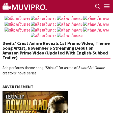
Skip
to
content
Devils’ Crest Anime Reveals 1st Promo Video, Theme
Song Artist, November 6 Streaming Debut on
Amazon Prime Video (Updated With English-Subbed
Trailer)
Ado performs theme song “Shinka” for anime of
Sword Art Online
creators’ novel series
ADVERTISEMENT