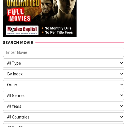
SEARCH MOVIE