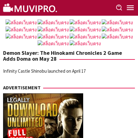
Skip
to
content
Demon Slayer: The Hinokami Chronicles 2 Game
Adds Doma on May 28
Infinity Castle Shinobu launched on April 17
ADVERTISEMENT