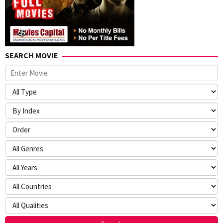
SEARCH MOVIE