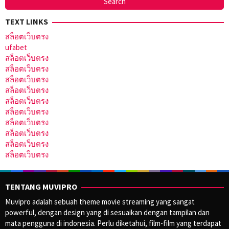
TEXT LINKS
สล็อตเว็บตรง
ufabet
สล็อตเว็บตรง
สล็อตเว็บตรง
สล็อตเว็บตรง
สล็อตเว็บตรง
สล็อตเว็บตรง
สล็อตเว็บตรง
สล็อตเว็บตรง
สล็อตเว็บตรง
สล็อตเว็บตรง
สล็อตเว็บตรง
TENTANG MUVIPRO
Muvipro adalah sebuah theme movie streaming yang sangat
powerful, dengan design yang di sesuaikan dengan tampilan dan
mata pengguna di indonesia. Perlu diketahui, film-film yang terdapat