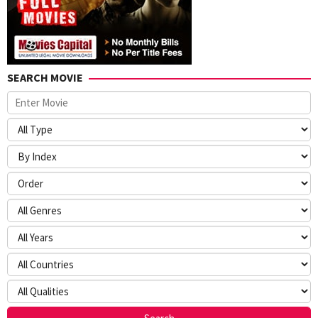
SEARCH MOVIE