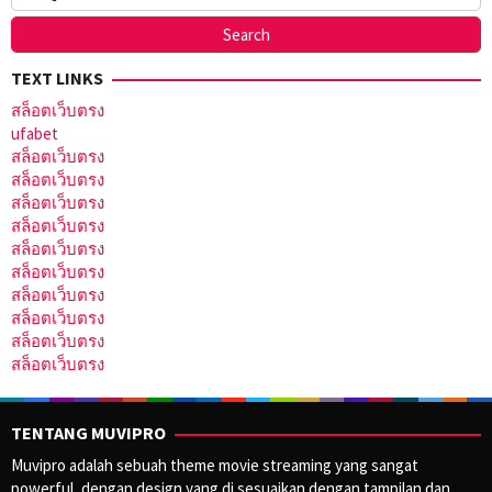
TEXT LINKS
สล็อตเว็บตรง
ufabet
สล็อตเว็บตรง
สล็อตเว็บตรง
สล็อตเว็บตรง
สล็อตเว็บตรง
สล็อตเว็บตรง
สล็อตเว็บตรง
สล็อตเว็บตรง
สล็อตเว็บตรง
สล็อตเว็บตรง
สล็อตเว็บตรง
TENTANG MUVIPRO
Muvipro adalah sebuah theme movie streaming yang sangat
powerful, dengan design yang di sesuaikan dengan tampilan dan