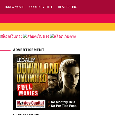
INDEX MOVIE
ORDER BY TITLE
BEST RATING
ADVERTISEMENT
SEARCH MOVIE