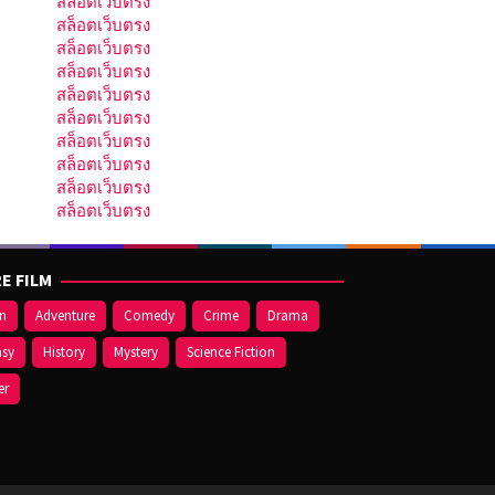
สล็อตเว็บตรง
สล็อตเว็บตรง
สล็อตเว็บตรง
สล็อตเว็บตรง
สล็อตเว็บตรง
สล็อตเว็บตรง
สล็อตเว็บตรง
สล็อตเว็บตรง
สล็อตเว็บตรง
สล็อตเว็บตรง
E FILM
on
Adventure
Comedy
Crime
Drama
asy
History
Mystery
Science Fiction
er