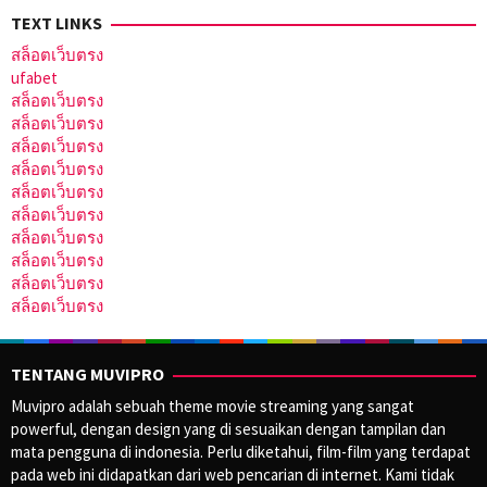
TEXT LINKS
สล็อตเว็บตรง
ufabet
สล็อตเว็บตรง
สล็อตเว็บตรง
สล็อตเว็บตรง
สล็อตเว็บตรง
สล็อตเว็บตรง
สล็อตเว็บตรง
สล็อตเว็บตรง
สล็อตเว็บตรง
สล็อตเว็บตรง
สล็อตเว็บตรง
TENTANG MUVIPRO
Muvipro adalah sebuah theme movie streaming yang sangat
powerful, dengan design yang di sesuaikan dengan tampilan dan
mata pengguna di indonesia. Perlu diketahui, film-film yang terdapat
pada web ini didapatkan dari web pencarian di internet. Kami tidak