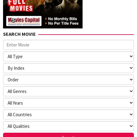
SEARCH MOVIE