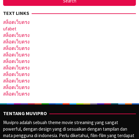
TEXT LINKS
สล็อตเว็บตรง
ufabet
สล็อตเว็บตรง
สล็อตเว็บตรง
สล็อตเว็บตรง
สล็อตเว็บตรง
สล็อตเว็บตรง
สล็อตเว็บตรง
สล็อตเว็บตรง
สล็อตเว็บตรง
สล็อตเว็บตรง
สล็อตเว็บตรง
TENTANG MUVIPRO
Muvipro adalah sebuah theme movie streaming yang sangat
powerful, dengan design yang di sesuaikan dengan tampilan dan
mata pengguna di indonesia. Perlu diketahui, film-film yang terdapat