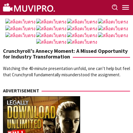
Skip
to
content
Crunchyroll’s Annecy Moment: A Missed Opportunity
for Industry Transformation
Watching the 40-minute presentation unfold, one can’t help but feel
that Crunchyroll fundamentally misunderstood the assignment.
ADVERTISEMENT